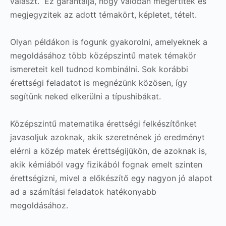
választ. Ez garantálja, hogy valóban megértitek és
megjegyzitek az adott témakört, képletet, tételt.
Olyan példákon is fogunk gyakorolni, amelyeknek a
megoldásához több középszintű matek témakör
ismereteit kell tudnod kombinálni. Sok korábbi
érettségi feladatot is megnézünk közösen, így
segítünk neked elkerülni a típushibákat.
Középszintű matematika érettségi felkészítőnket
javasoljuk azoknak, akik szeretnének jó eredményt
elérni a közép matek érettségijükön, de azoknak is,
akik kémiából vagy fizikából fognak emelt szinten
érettségizni, mivel a előkészítő egy nagyon jó alapot
ad a számítási feladatok hatékonyabb
megoldásához.