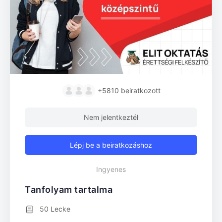
+5810
beiratkozott
Nem jelentkeztél
Lépj be a beiratkozáshoz
Ingyenes
Tanfolyam tartalma
50 Lecke