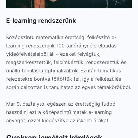
E-learning rendszerünk
Középszintű matematika érettségi felkészítő e-
learning rendszerünk 100 tanórányi élő előadás
videófelvételeiből áll – ezeket felvágtuk,
megszerkesztettük, felcímkéztük, rendszereztük és
önálló tanulásra optimalizáltuk. Ezután tematikus
fejezetekre bontva töltöttük fel, így a felkészülés
során célzottan is tanulhatsz az egyes témakörökből.
Már 9. osztálytól egészen az érettségiig tudod
használni ezt a középszintű matek e-learning
anyagot, ezzel kiegészítve az iskolai órákat.
Gyakran ismételt kérdések