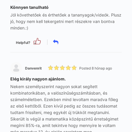
Könnyen tanulható
Jól követhetőek és érthetőek a tananyagok/videók. Plusz
jó, hogy nem kell tekergetni mert részekre van bontva
minden.:)
Helpful?
Danvenrit
Posted 8 hónap ago
Elég király nagyon ajánlom.
Nekem személyszerint nagyon sokat segített
kombinatorikában, a valószínűségszámításban, és
számelméletben. Ezekben mind levoltam maradva főleg
az első kettőből. Ezen kívül pedig az összes tudásomat
tudtam frissíteni, meg egykét új trükköt megtanulni.
Sikerült is végül a matematika középszintű érretségimet
megírni 85%-ra, amit tekintve hogy mennyire le voltam
még maradva 12. év elején szerintem meg