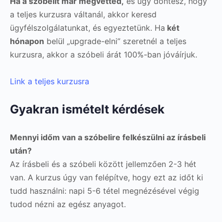
Ha a szóbelit már megvetted,
és úgy döntesz, hogy
a teljes kurzusra váltanál, akkor keresd
ügyfélszolgálatunkat, és egyeztetünk. Ha
két
hónapon
belül „upgrade-elni” szeretnél a teljes
kurzusra, akkor a szóbeli árát 100%-ban jóváírjuk.
Link a teljes kurzusra
Gyakran ismételt kérdések
Mennyi időm van a szóbelire felkészülni az írásbeli
után?
Az írásbeli és a szóbeli között jellemzően 2-3 hét
van. A kurzus úgy van felépítve, hogy ezt az időt ki
tudd használni: napi 5-6 tétel megnézésével végig
tudod nézni az egész anyagot.