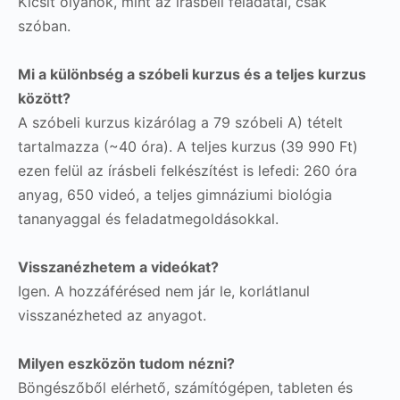
Kicsit olyanok, mint az írásbeli feladatai, csak
szóban.
Mi a különbség a szóbeli kurzus és a teljes kurzus
között?
A szóbeli kurzus kizárólag a 79 szóbeli A) tételt
tartalmazza (~40 óra). A teljes kurzus (39 990 Ft)
ezen felül az írásbeli felkészítést is lefedi: 260 óra
anyag, 650 videó, a teljes gimnáziumi biológia
tananyaggal és feladatmegoldásokkal.
Visszanézhetem a videókat?
Igen. A hozzáférésed nem jár le, korlátlanul
visszanézheted az anyagot.
Milyen eszközön tudom nézni?
Böngészőből elérhető, számítógépen, tableten és