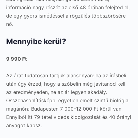
információ nagy részét az első 48 órában felejted el,
de egy gyors ismétléssel a rögzülés többszörösére
nő.
Mennyibe kerül?
9 990 Ft
Az árat tudatosan tartjuk alacsonyan: ha az írásbeli
után úgy érzed, hogy a szóbelin még javítanod kell
az eredményeden, ne az ár legyen akadály.
Összehasonlításképp: egyetlen emelt szintű biológia
magánóra Budapesten 7 000–12 000 Ft körül van.
Ennyiből itt 79 tétel videós kidolgozását és 40 órányi
anyagot kapsz.