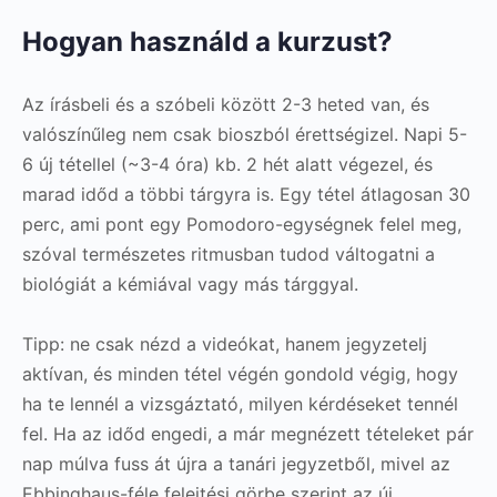
Hogyan használd a kurzust?
Az írásbeli és a szóbeli között 2-3 heted van, és
valószínűleg nem csak bioszból érettségizel. Napi 5-
6 új tétellel (~3-4 óra) kb. 2 hét alatt végezel, és
marad időd a többi tárgyra is. Egy tétel átlagosan 30
perc, ami pont egy Pomodoro-egységnek felel meg,
szóval természetes ritmusban tudod váltogatni a
biológiát a kémiával vagy más tárggyal.
Tipp: ne csak nézd a videókat, hanem jegyzetelj
aktívan, és minden tétel végén gondold végig, hogy
ha te lennél a vizsgáztató, milyen kérdéseket tennél
fel. Ha az időd engedi, a már megnézett tételeket pár
nap múlva fuss át újra a tanári jegyzetből, mivel az
Ebbinghaus-féle felejtési görbe szerint az új