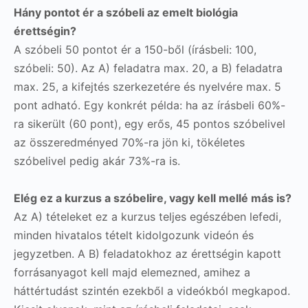
Hány pontot ér a szóbeli az emelt biológia
érettségin?
A szóbeli 50 pontot ér a 150-ből (írásbeli: 100,
szóbeli: 50). Az A) feladatra max. 20, a B) feladatra
max. 25, a kifejtés szerkezetére és nyelvére max. 5
pont adható. Egy konkrét példa: ha az írásbeli 60%-
ra sikerült (60 pont), egy erős, 45 pontos szóbelivel
az összeredményed 70%-ra jön ki, tökéletes
szóbelivel pedig akár 73%-ra is.
Elég ez a kurzus a szóbelire, vagy kell mellé más is?
Az A) tételeket ez a kurzus teljes egészében lefedi,
minden hivatalos tételt kidolgozunk videón és
jegyzetben. A B) feladatokhoz az érettségin kapott
forrásanyagot kell majd elemezned, amihez a
háttértudást szintén ezekből a videókból megkapod.