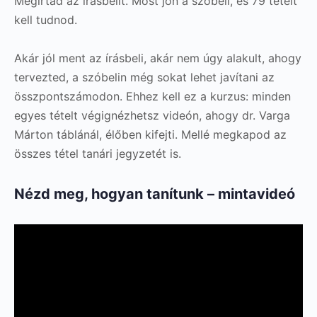
Megírtad az írásbelit. Most jön a szóbeli, és 79 tételt
kell tudnod.
Akár jól ment az írásbeli, akár nem úgy alakult, ahogy
tervezted, a szóbelin még sokat lehet javítani az
összpontszámodon. Ehhez kell ez a kurzus: minden
egyes tételt végignézhetsz videón, ahogy dr. Varga
Márton táblánál, élőben kifejti. Mellé megkapod az
összes tétel tanári jegyzetét is.
Nézd meg, hogyan tanítunk – mintavideó