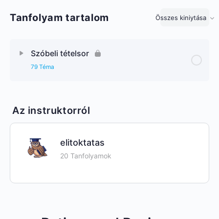
Tanfolyam tartalom
Összes kiniytása
Lecke
Szóbeli tételsor
79 Téma
Az instruktorról
elitoktatas
20 Tanfolyamok