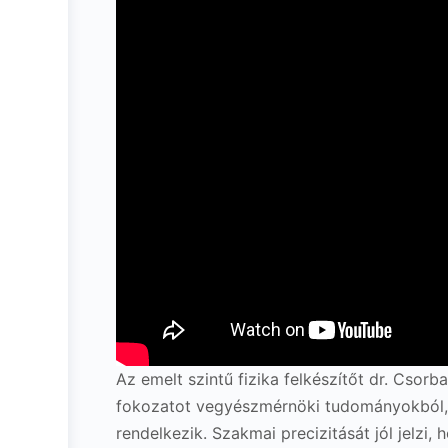
Az emelt szintű fizika felkészítőt dr. Csor
fokozatot vegyészmérnöki tudományokból, é
rendelkezik. Szakmai precizitását jól jelzi,