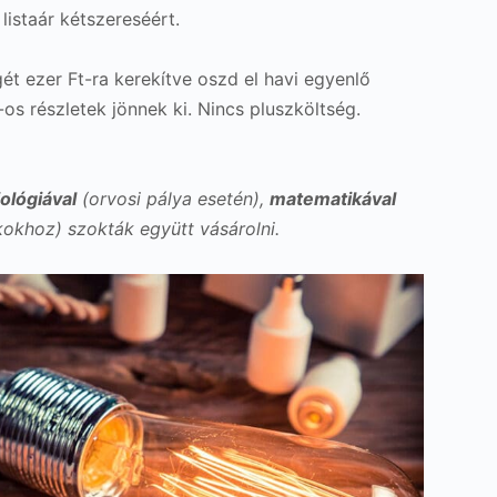
listaár kétszereséért.
t ezer Ft-ra kerekítve oszd el havi egyenlő
os részletek jönnek ki. Nincs pluszköltség.
iológiával
(orvosi pálya esetén),
matematikával
okhoz) szokták együtt vásárolni.