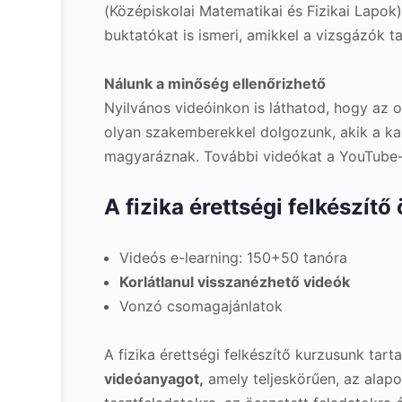
(Középiskolai Matematikai és Fizikai Lapok)
buktatókat is ismeri, amikkel a vizsgázók t
Nálunk a minőség ellenőrizhető
Nyilvános videóinkon is láthatod, hogy az 
olyan szakemberekkel dolgozunk, akik a kam
magyaráznak. További videókat a YouTube-
A fizika érettségi felkészítő
Videós e-learning: 150+50 tanóra
Korlátlanul visszanézhető videók
Vonzó csomagajánlatok
A fizika érettségi felkészítő kurzusunk tar
videóanyagot,
amely teljeskörűen, az alapok