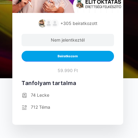
+305
beiratkozott
Nem jelentkeztél
Beiratkozom
59.990 Ft
Tanfolyam tartalma
74 Lecke
712 Téma