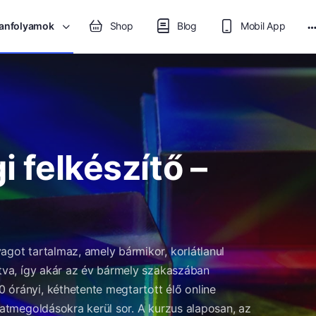
anfolyamok
Shop
Blog
Mobil App
M
o
i felkészítő –
agot tartalmaz, amely bármikor, korlátlanul
ítva, így akár az év bármely szakaszában
 órányi, kéthetente megtartott élő online
adatmegoldásokra kerül sor. A kurzus alaposan, az