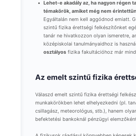
Lehet-e akadály az, ha nagyon régen ta
témakörök, amiket még nem érintettün
Egyáltalán nem kell aggódnod emiatt. Go
szintű fizika érettségi felkészítőnket e
tanár ne hivatkozzon olyan ismeretre, a
középiskolai tanulmányaidhoz is hasz
osztályos
fizika fakultációhoz már mind
Az emelt szintű fizika éretts
Válaszd emelt szintű fizika érettségi felkés
munkakörökben lehet elhelyezkedni (pl. tan
csillagász, meteorológus, stb.), hanem olya
befektetési bankoknál pénzügyi elemzőként,
A fizikusok ráadásul könnyebben képesek 