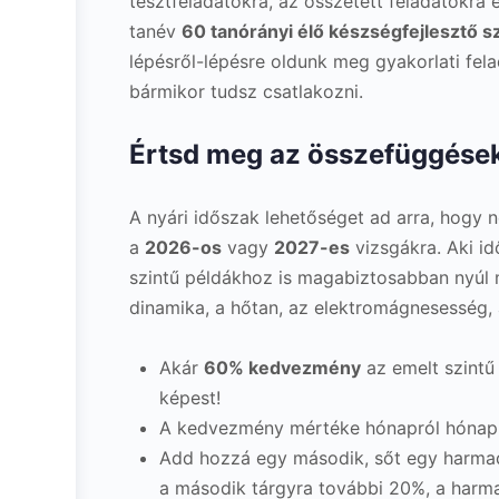
tesztfeladatokra, az összetett feladatokra 
tanév
60 tanórányi élő készségfejlesztő s
lépésről-lépésre oldunk meg gyakorlati fel
bármikor tudsz csatlakozni.
Értsd meg az összefüggéseket
A nyári időszak lehetőséget ad arra, hogy 
a
2026-os
vagy
2027-es
vizsgákra. Aki id
szintű példákhoz is magabiztosabban nyúl 
dinamika, a hőtan, az elektromágnesesség, a
Akár
60% kedvezmény
az emelt szintű 
képest!
A kedvezmény mértéke hónapról hónap
Add hozzá egy második, sőt egy harmad
a második tárgyra további 20%, a harm