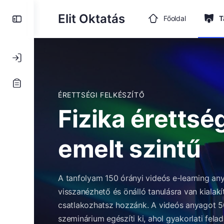
Toggle
Elit Oktatás
Főoldal
T
Side
Panel
ÉRETTSÉGI FELKÉSZÍTŐ
Fizika érettség
emelt szintű
A tanfolyam 150 órányi videós e-learning any
visszanézhető és önálló tanulásra van kialak
csatlakozhatsz hozzánk. A videós anyagot 50
szeminárium egészíti ki, ahol gyakorlati fel