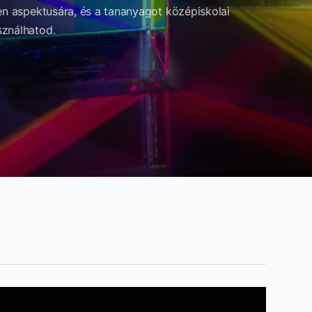
en aspektusára, és a tananyagot középiskolai
sználhatod.