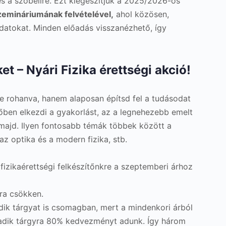
és a szóbelire. Ezt kiegészítjük a 2025/2026-os
zemináriumának felvételével,
ahol közösen,
adatokat. Minden előadás visszanézhető, így
 – Nyári Fizika érettségi akció!
ne rohanva, hanem alaposan építsd fel a tudásodat
őben elkezdi a gyakorlást, az a legnehezebb emelt
majd. Ilyen fontosabb témák többek között a
z optika és a modern fizika, stb.
fizikaérettségi felkészítőnkre a szeptemberi árhoz
ra csökken.
ik tárgyat is csomagban, mert a mindenkori árból
adik tárgyra 80% kedvezményt adunk. Így három