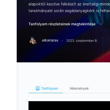
alapoktól kezdve felkészít az érettségi mind
tanulmányaid során segédanyagként is felha
Tanfolyam részleteinek megtekintése
·
elitoktatas
2023. szeptember 8.
Tanfolyam
Vélemények