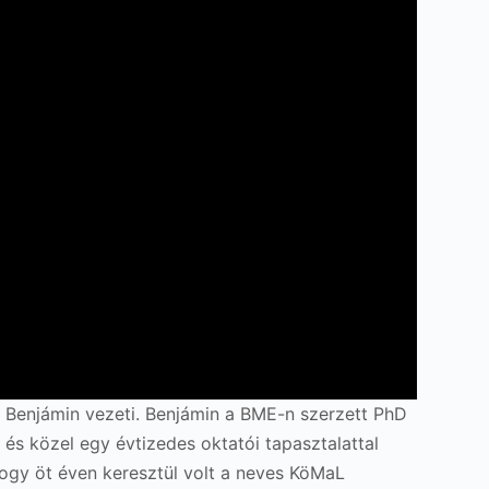
ba Benjámin vezeti. Benjámin a BME-n szerzett PhD
s közel egy évtizedes oktatói tapasztalattal
 hogy öt éven keresztül volt a neves KöMaL