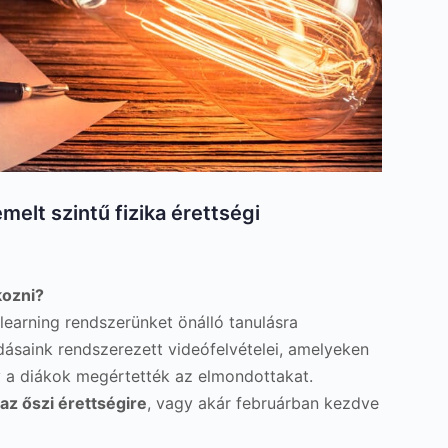
melt szintű fizika érettségi
kozni?
learning rendszerünket önálló tanulásra
adásaink rendszerezett videófelvételei, amelyeken
y a diákok megértették az elmondottakat.
az őszi érettségire
, vagy akár februárban kezdve