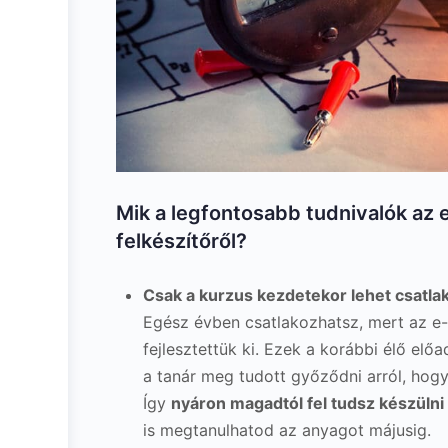
Mik a legfontosabb tudnivalók az e
felkészítőről?
Csak a kurzus kezdetekor lehet csatla
Egész évben csatlakozhatsz, mert az e-
fejlesztettük ki. Ezek a korábbi élő elő
a tanár meg tudott győződni arról, hog
Így
nyáron magadtól fel tudsz készülni 
is megtanulhatod az anyagot májusig.