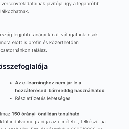
 versenyfeladatainak javítója, így a legapróbb
alálkozhatnak.
ország legjobb tanárai közül válogatunk: csak
era előtt is profin és közérthetően
csatornánkon találsz.
 összefoglalója
Az e-learninghez nem jár le a
hozzáférésed, bármeddig használhatod
Részletfizetés lehetséges
talmaz
150 órányi
,
önállóan tanulható
tól indulva megtanítja az elméletet, felkészít aa