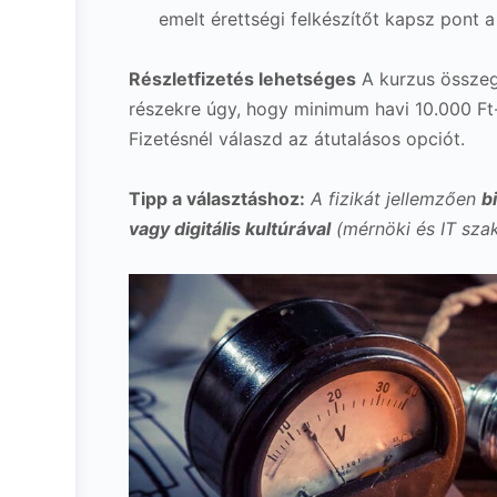
emelt érettségi felkészítőt kapsz pont a 
Részletfizetés lehetséges
A kurzus összegé
részekre úgy, hogy minimum havi 10.000 Ft-
Fizetésnél válaszd az átutalásos opciót.
Tipp a választáshoz:
A fizikát jellemzően
b
vagy digitális kultúrával
(mérnöki és IT szak