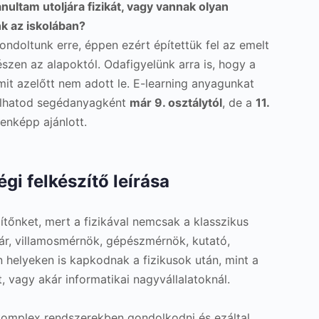
nultam utoljára fizikát, vagy vannak olyan
k az iskolában?
ndoltunk erre, éppen ezért építettük fel az emelt
gészen az alapoktól. Odafigyelünk arra is, hogy a
mit azelőtt nem adott le. E-learning anyagunkat
nálhatod segédanyagként
már 9. osztálytól
, de a
11.
enképp ajánlott.
égi felkészítő leírása
zítőnket, mert a fizikával nemcsak a klasszikus
ár, villamosmérnök, gépészmérnök, kutató,
n helyeken is kapkodnak a fizikusok után, mint a
 vagy akár informatikai nagyvállalatoknál.
komplex rendszerekben gondolkodni és ezáltal