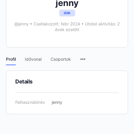
jenny
diák
@jenny
•
Csatlakozott: febr 2024
•
Utolsó aktivitás: 2
évek ezelőtt
Menu
Profil
Idővonal
Csoportok
Items
Details
Felhasználónév
jenny