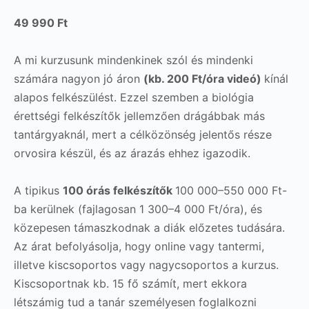
49 990 Ft
A mi kurzusunk mindenkinek szól és mindenki
számára nagyon jó áron
(kb. 200 Ft/óra videó)
kínál
alapos felkészülést. Ezzel szemben a biológia
érettségi felkészítők jellemzően drágábbak más
tantárgyaknál, mert a célközönség jelentős része
orvosira készül, és az árazás ehhez igazodik.
A tipikus
100 órás felkészítők
100 000–550 000 Ft-
ba kerülnek (fajlagosan 1 300–4 000 Ft/óra), és
közepesen támaszkodnak a diák előzetes tudására.
Az árat befolyásolja, hogy online vagy tantermi,
illetve kiscsoportos vagy nagycsoportos a kurzus.
Kiscsoportnak kb. 15 fő számít, mert ekkora
létszámig tud a tanár személyesen foglalkozni