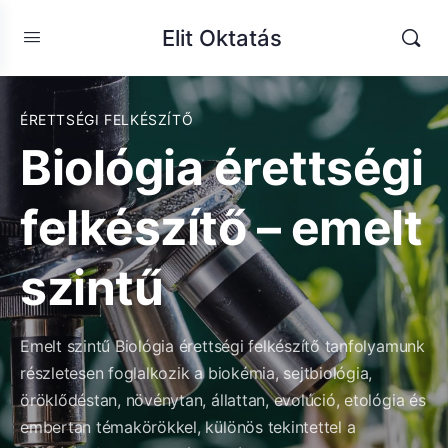
Elit Oktatás
ÉRETTSÉGI FELKÉSZÍTŐ
Biológia érettségi
felkészítő – emelt
szintű
Emelt szintű Biológia érettségi felkészítő tanfolyamunk
részletesen foglalkozik a biokémia, sejtbiológia,
öröklődéstan, növénytan, állattan, evolúció, etológia és
embertan témakörökkel, különös tekintettel a