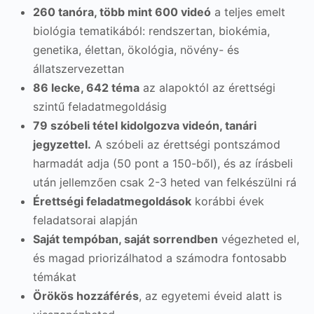
260 tanóra, több mint 600 videó
a teljes emelt
biológia tematikából: rendszertan, biokémia,
genetika, élettan, ökológia, növény- és
állatszervezettan
86 lecke, 642 téma
az alapoktól az érettségi
szintű feladatmegoldásig
79 szóbeli tétel kidolgozva videón, tanári
jegyzettel.
A szóbeli az érettségi pontszámod
harmadát adja (50 pont a 150-ből), és az írásbeli
után jellemzően csak 2-3 heted van felkészülni rá
Érettségi feladatmegoldások
korábbi évek
feladatsorai alapján
Saját tempóban, saját sorrendben
végezheted el,
és magad priorizálhatod a számodra fontosabb
témákat
Örökös hozzáférés
, az egyetemi éveid alatt is