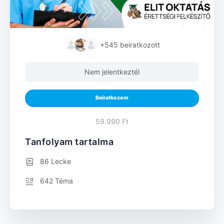
+545
beiratkozott
Nem jelentkeztél
Beiratkozom
59.990 Ft
Tanfolyam tartalma
86 Lecke
642 Téma