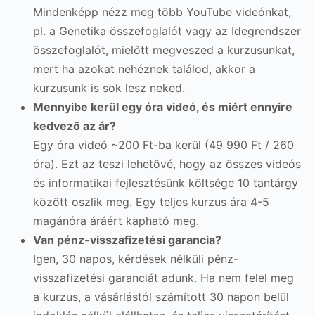
Mindenképp nézz meg több YouTube videónkat,
pl. a Genetika összefoglalót vagy az Idegrendszer
összefoglalót, mielőtt megveszed a kurzusunkat,
mert ha azokat nehéznek találod, akkor a
kurzusunk is sok lesz neked.
Mennyibe kerül egy óra videó, és miért ennyire
kedvező az ár?
Egy óra videó ~200 Ft-ba kerül (49 990 Ft / 260
óra). Ezt az teszi lehetővé, hogy az összes videós
és informatikai fejlesztésünk költsége 10 tantárgy
között oszlik meg. Egy teljes kurzus ára 4-5
magánóra áráért kapható meg.
Van pénz-visszafizetési garancia?
Igen, 30 napos, kérdések nélküli pénz-
visszafizetési garanciát adunk. Ha nem felel meg
a kurzus, a vásárlástól számított 30 napon belül