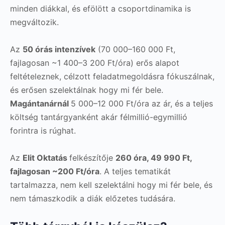
minden diákkal, és efölött a csoportdinamika is
megváltozik.
Az
50 órás intenzívek
(70 000–160 000 Ft,
fajlagosan ~1 400–3 200 Ft/óra) erős alapot
feltételeznek, célzott feladatmegoldásra fókuszálnak,
és erősen szelektálnak hogy mi fér bele.
Magántanárnál
5 000–12 000 Ft/óra az ár, és a teljes
költség tantárgyanként akár félmillió-egymillió
forintra is rúghat.
Az
Elit Oktatás
felkészítője
260 óra, 49 990 Ft,
fajlagosan ~200 Ft/óra
. A teljes tematikát
tartalmazza, nem kell szelektálni hogy mi fér bele, és
nem támaszkodik a diák előzetes tudására.