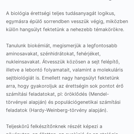
A biológia érettségi teljes tudásanyagát logikus,
egymásra épülő sorrendben vesszük végig, miközben
külön hangsúlyt fektetünk a nehezebb témakörökre.
Tanulunk biokémiát, megismerjük a legfontosabb
aminosavakat, szénhidrátokat, fehérjéket,
nukleinsavakat. Átvesszük közösen a sejt felépítő,
illetve a lebontó folyamatait, valamint a molekuláris
sejtbiológiát is. Emellett nagy hangsúlyt fektetünk
arra, hogy gyakoroljuk az érettségin sok pontot érő
számítási feladatokat, pl: öröklődés (Mendel-
törvényei alapján) és populációgenetikai számítási
feladatok (Hardy-Weinberg-törvény alapján).
Teljeskörű felkészítőnknek részét képezi a