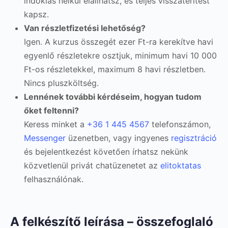
indoklás nélkül elállhatsz, és teljes visszatérítést
kapsz.
Van részletfizetési lehetőség?
Igen. A kurzus összegét ezer Ft-ra kerekítve havi
egyenlő részletekre osztjuk, minimum havi 10 000
Ft-os részletekkel, maximum 8 havi részletben.
Nincs pluszköltség.
Lennének további kérdéseim, hogyan tudom
őket feltenni?
Keress minket a
+36 1 445 4567
telefonszámon,
Messenger
üzenetben, vagy ingyenes
regisztráció
és bejelentkezést követően írhatsz nekünk
közvetlenül privát chatüzenetet az
elitoktatas
felhasználónak.
A felkészítő leírása – összefoglaló