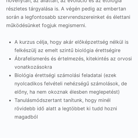
növénytan, az állattan, az evolúció és az etológia
részletes tárgyalása is. A végén pedig az embertan
során a legfontosabb szervrendszereinket és élettani
működésünket fogjuk megismerni.
A kurzus célja, hogy akár előképzettség nélkül is
felkészülj az emelt szintű biológia érettségire
Ábrafelismerés és értelmezés, kitekintés az orvosi
vonatkozásokra
Biológia érettségi számolási feladatai (ezek
nyolcadikos felvételi nehézségű számolások, de
előny, ha nem okoznak élesben meglepetést)
Tanulásmódszertant tanítunk, hogy minél
rövidebb idő alatt a legtöbbet ki tudd hozni
magadból