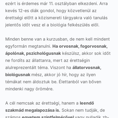
ezért is érdemes már 11. osztályban elkezdeni. Arra
kevés 12-es diák gondol, hogy közvetlenül az
érettségi előtt a közismereti tárgyakra való tanulás
jelentős időt vesz el a biológia felkészülés elől.
Minden benne van a kurzusban, de nem kell mindent
egyformán megtanulni.
Ha orvosnak, fogorvosnak,
ápolónak, pszichológusnak
készülsz, akkor sok időt
ne fordíts az állattanra, mert az érettségin
alulreprezentált téma. Viszont ha
állatorvosnak,
biológusnak
mész, akkor jó hír, hogy az ilyen
témákat nem áldoztuk be. Élettanból van bőven
mindenki nagy örömére.
A cél nemcsak az érettségi, hanem a
leendő
szakmád megalapozása is.
Sokan nem tudják, de
számos
egyetem szintfelmérővel
vagy nulladik zh-