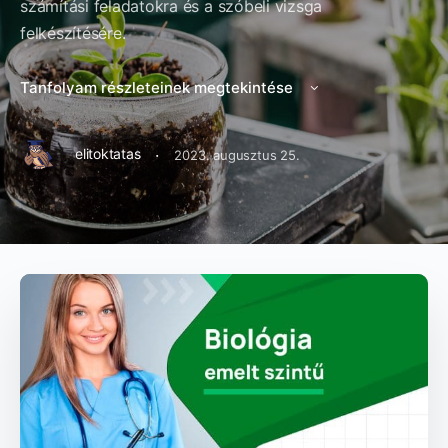
számítási feladatokra és a szóbeli vizsga
felkészítésére.
Tanfolyam részleteinek megtekintése
·
elitoktatas
2023. augusztus 25.