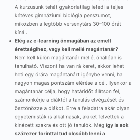
A kurzusunk tehát gyakorlatilag lefedi a teljes
kétéves gimnáziumi biológia penszumot,
miközben a legtöbb versenytárs 30–100 órát
kínál.
Elég az e-learning önmagában az emelt
érettségihez, vagy kell mellé magántanár?
Nem kell külön magántanár mellé, önállóan is
tanulható. Viszont ha van rá keret, akkor lehet
heti egy órára magántanárt igénybe venni, ha
nagyon magas pontszám elérése a cél. Ilyenkor a
magántanár célja, hogy határidőt állítson fel,
számonkérje a diáktól a tanulás elvégzését és
ösztönözze a diákot. Erre a feladatra akár olyan
egyetemisták is alkalmasak, akiket felvettek a
kinézett szakra és ott jó tanulók. Még
így is sok
százezer forinttal tud olcsóbb lenni a