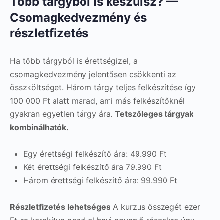
Több tárgyból is készülsz? —
Csomagkedvezmény és
részletfizetés
Ha több tárgyból is érettségizel, a
csomagkedvezmény jelentősen csökkenti az
összköltséget. Három tárgy teljes felkészítése így
100 000 Ft alatt marad, ami más felkészítőknél
gyakran egyetlen tárgy ára.
Tetszőleges tárgyak
kombinálhatók.
Egy érettségi felkészítő ára: 49.990 Ft
Két érettségi felkészítő ára 79.990 Ft
Három érettségi felkészítő ára: 99.990 Ft
Részletfizetés lehetséges
A kurzus összegét ezer
Ft-ra kerekítve oszd el havi egyenlő részekre úgy,