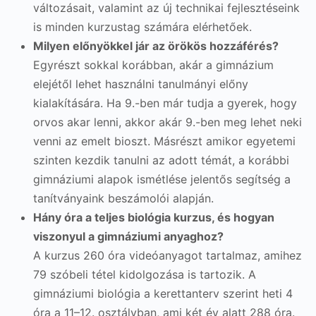
változásait, valamint az új technikai fejlesztéseink
is minden kurzustag számára elérhetőek.
Milyen előnyökkel jár az örökös hozzáférés?
Egyrészt sokkal korábban, akár a gimnázium
elejétől lehet használni tanulmányi előny
kialakítására. Ha 9.-ben már tudja a gyerek, hogy
orvos akar lenni, akkor akár 9.-ben meg lehet neki
venni az emelt bioszt. Másrészt amikor egyetemi
szinten kezdik tanulni az adott témát, a korábbi
gimnáziumi alapok ismétlése jelentős segítség a
tanítványaink beszámolói alapján.
Hány óra a teljes biológia kurzus, és hogyan
viszonyul a gimnáziumi anyaghoz?
A kurzus 260 óra videóanyagot tartalmaz, amihez
79 szóbeli tétel kidolgozása is tartozik. A
gimnáziumi biológia a kerettanterv szerint heti 4
óra a 11–12. osztályban, ami két év alatt 288 óra.