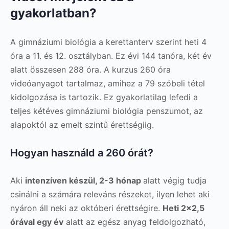
gyakorlatban?
A gimnáziumi biológia a kerettanterv szerint heti 4
óra a 11. és 12. osztályban. Ez évi 144 tanóra, két év
alatt összesen 288 óra. A kurzus 260 óra
videóanyagot tartalmaz, amihez a 79 szóbeli tétel
kidolgozása is tartozik. Ez gyakorlatilag lefedi a
teljes kétéves gimnáziumi biológia penszumot, az
alapoktól az emelt szintű érettségiig.
Hogyan használd a 260 órát?
Aki
intenzíven készül, 2-3 hónap
alatt végig tudja
csinálni a számára releváns részeket, ilyen lehet aki
nyáron áll neki az októberi érettségire.
Heti 2×2,5
órával egy év
alatt az egész anyag feldolgozható,