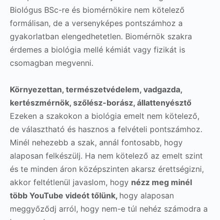
Biológus BSc-re és biomérnökire nem kötelező
formálisan, de a versenyképes pontszámhoz a
gyakorlatban elengedhetetlen. Biomérnök szakra
érdemes a biológia mellé kémiát vagy fizikát is
csomagban megvenni.
Környezettan, természetvédelem, vadgazda,
kertészmérnök, szőlész-borász, állattenyésztő
Ezeken a szakokon a biológia emelt nem kötelező,
de választható és hasznos a felvételi pontszámhoz.
Minél nehezebb a szak, annál fontosabb, hogy
alaposan felkészülj. Ha nem kötelező az emelt szint
és te minden áron középszinten akarsz érettségizni,
akkor feltétlenül javaslom, hogy
nézz meg minél
több YouTube videót tőlünk,
hogy alaposan
meggyőződj arról, hogy nem-e túl nehéz számodra a