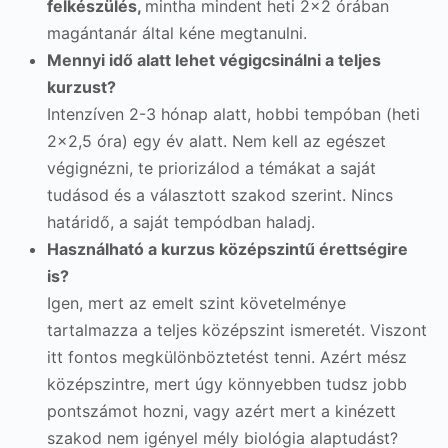
felkészülés,
mintha mindent heti 2×2 órában
magántanár által kéne megtanulni.
Mennyi idő alatt lehet végigcsinálni a teljes
kurzust?
Intenzíven 2-3 hónap alatt, hobbi tempóban (heti
2×2,5 óra) egy év alatt. Nem kell az egészet
végignézni, te priorizálod a témákat a saját
tudásod és a választott szakod szerint. Nincs
határidő, a saját tempódban haladj.
Használható a kurzus középszintű érettségire
is?
Igen, mert az emelt szint követelménye
tartalmazza a teljes középszint ismeretét. Viszont
itt fontos megkülönböztetést tenni. Azért mész
középszintre, mert úgy könnyebben tudsz jobb
pontszámot hozni, vagy azért mert a kinézett
szakod nem igényel mély biológia alaptudást?