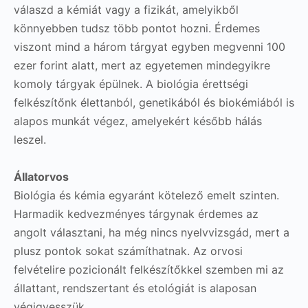
válaszd a kémiát vagy a fizikát, amelyikből
könnyebben tudsz több pontot hozni. Érdemes
viszont mind a három tárgyat egyben megvenni 100
ezer forint alatt, mert az egyetemen mindegyikre
komoly tárgyak épülnek. A biológia érettségi
felkészítőnk élettanból, genetikából és biokémiából is
alapos munkát végez, amelyekért később hálás
leszel.
Állatorvos
Biológia és kémia egyaránt kötelező emelt szinten.
Harmadik kedvezményes tárgynak érdemes az
angolt választani, ha még nincs nyelvvizsgád, mert a
plusz pontok sokat számíthatnak. Az orvosi
felvételire pozicionált felkészítőkkel szemben mi az
állattant, rendszertant és etológiát is alaposan
végigvesszük.