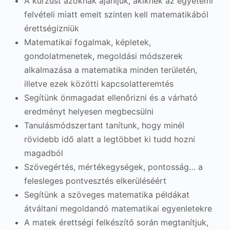
A kurzust azoknak ajánljuk, akiknek az egyetemi
felvételi miatt emelt szinten kell matematikából
érettségizniük
Matematikai fogalmak, képletek,
gondolatmenetek, megoldási módszerek
alkalmazása a matematika minden területén,
illetve ezek közötti kapcsolatteremtés
Segítünk önmagadat ellenőrizni és a várható
eredményt helyesen megbecsülni
Tanulásmódszertant tanítunk, hogy minél
rövidebb idő alatt a legtöbbet ki tudd hozni
magadból
Szövegértés, mértékegységek, pontosság… a
felesleges pontvesztés elkerüléséért
Segítünk a szöveges matematika példákat
átváltani megoldandó matematikai egyenletekre
A matek érettségi felkészítő során megtanítjuk,