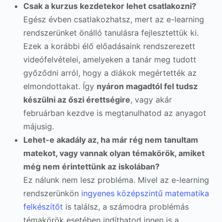
Csak a kurzus kezdetekor lehet csatlakozni?
Egész évben csatlakozhatsz, mert az e-learning
rendszerünket önálló tanulásra fejlesztettük ki.
Ezek a korábbi élő előadásaink rendszerezett
videófelvételei, amelyeken a tanár meg tudott
győződni arról, hogy a diákok megértették az
elmondottakat. Így
nyáron magadtól fel tudsz
készülni az őszi érettségire
, vagy akár
februárban kezdve is megtanulhatod az anyagot
májusig.
Lehet-e akadály az, ha már rég nem tanultam
matekot, vagy vannak olyan témakörök, amiket
még nem érintettünk az iskolában?
Ez nálunk nem lesz probléma. Mivel az e-learning
rendszerünkön
ingyenes középszintű matematika
felkészítőt
is találsz, a számodra problémás
témakörök esetében indíthatod innen is a