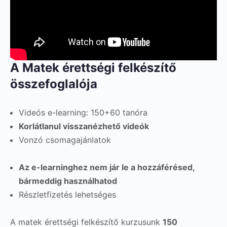
A Matek érettségi felkészítő
összefoglalója
Videós e-learning: 150+60 tanóra
Korlátlanul visszanézhető videók
Vonzó csomagajánlatok
Az e-learninghez nem jár le a hozzáférésed,
bármeddig használhatod
Részletfizetés lehetséges
A matek érettségi felkészítő kurzusunk
150