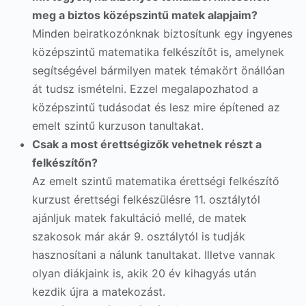
meg a biztos középszintű matek alapjaim?
Minden beiratkozónknak biztosítunk egy ingyenes
középszintű matematika felkészítőt is, amelynek
segítségével bármilyen matek témakört önállóan
át tudsz ismételni. Ezzel megalapozhatod a
középszintű tudásodat és lesz mire építened az
emelt szintű kurzuson tanultakat.
Csak a most érettségizők vehetnek részt a
felkészítőn?
Az emelt szintű matematika érettségi felkészítő
kurzust érettségi felkészülésre 11. osztálytól
ajánljuk matek fakultáció mellé, de matek
szakosok már akár 9. osztálytól is tudják
hasznosítani a nálunk tanultakat. Illetve vannak
olyan diákjaink is, akik 20 év kihagyás után
kezdik újra a matekozást.