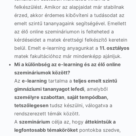
felkészülést. Amikor az alapjaidat már stabilnak
érzed, akkor érdemes kibővíteni a tudásodat az
emelt szintű tananyagaink segítségével. Emellett
az élő online szemináriumon is felteheted a
kérdéseidet a matek érettségi felkészítő keretein
belül. Emelt e-learning anyagunkat a
11. osztályos
matek fakultációhoz már mindenképp ajánljuk.
Mi a különbség az e-learning és az élő online
szemináriumok között?
Az
e-learning
tartalma a
teljes emelt szintű
gimnáziumi tananyagot lefedi
, amelyből
személyre szabottan
,
saját tempódban,
tetszőlegesen
tudsz készülni, válogatva a
rendszerezett témák között.
A
szeminárium
célja az, hogy
áttekintsük a
legfontosabb témaköröket
pontokba szedve,