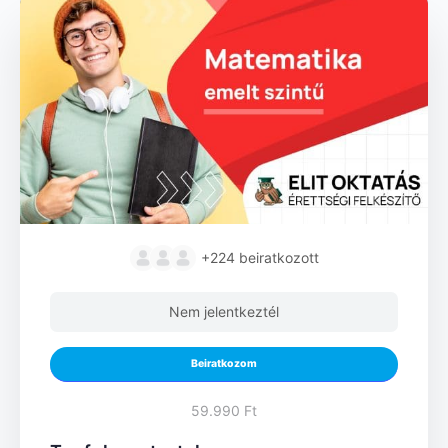
+224
beiratkozott
Nem jelentkeztél
Beiratkozom
59.990 Ft