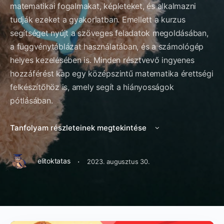
matematikai fogalmakat, képleteket, és alkalmazni
tudják ezeket a gyakorlatban. Emellett a kurzus
segítséget nyújt a szöveges feladatok megoldásában,
a függvénytáblázat használatában, és a számológép
helyes kezelésében is. Minden résztvevő ingyenes
hozzáférést kap egy középszintű matematika érettségi
felkészítőhöz is, amely segít a hiányosságok
pótlásában.
Tanfolyam részleteinek megtekintése
·
elitoktatas
2023. augusztus 30.