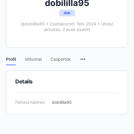
dobililla95
diák
@dobililla95
•
Csatlakozott: febr 2024
•
Utolsó
aktivitás: 2 évek ezelőtt
Menu
Profil
Idővonal
Csoportok
Items
Details
Felhasználónév
dobililla95