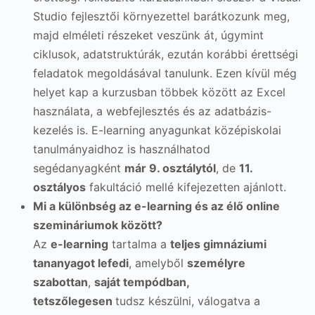
Studio fejlesztői környezettel barátkozunk meg,
majd elméleti részeket veszünk át, úgymint
ciklusok, adatstruktúrák, ezután korábbi érettségi
feladatok megoldásával tanulunk. Ezen kívül még
helyet kap a kurzusban többek között az Excel
használata, a webfejlesztés és az adatbázis-
kezelés is. E-learning anyagunkat középiskolai
tanulmányaidhoz is használhatod
segédanyagként
már 9. osztálytól
, de
11.
osztályos
fakultáció mellé kifejezetten ajánlott.
Mi a különbség az e-learning és az élő online
szemináriumok között?
Az
e-learning
tartalma a
teljes gimnáziumi
tananyagot lefedi
, amelyből
személyre
szabottan
,
saját tempódban,
tetszőlegesen
tudsz készülni, válogatva a