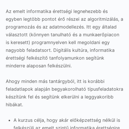
Az emelt informatika érettségi legnehezebb és
egyben legtöbb pontot érő részei az algoritmizálás, a
programozás és az adatmodellezés. Itt egy általad
választott (könnyen tanulható és a munkaerőpiacon
is keresett) programnyelven kell megoldani egy
nagyobb feladatsort. Digitális kultúra, informatika
érettségi felkészítő tanfolyamunkon segítünk
minderre alaposan felkészülni.
Ahogy minden más tantárgyból, itt is korábbi
feladatlapok alapján begyakorolható típusfeladatokra
készítünk fel és segítünk elkerülni a leggyakoribb
hibákat.
A kurzus célja, hogy akár előképzettség nélkül is
felkészülj az emelt szintű informatika érettségire