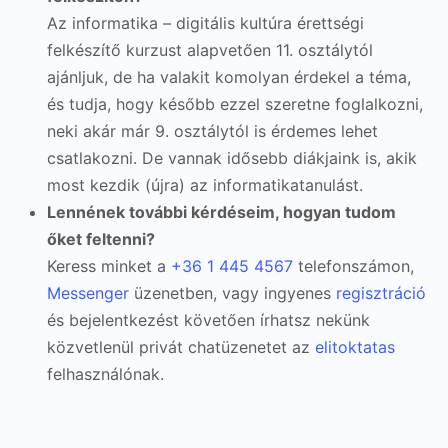
Az informatika – digitális kultúra érettségi
felkészítő kurzust alapvetően 11. osztálytól
ajánljuk, de ha valakit komolyan érdekel a téma,
és tudja, hogy később ezzel szeretne foglalkozni,
neki akár már 9. osztálytól is érdemes lehet
csatlakozni. De vannak idősebb diákjaink is, akik
most kezdik (újra) az informatikatanulást.
Lennének további kérdéseim, hogyan tudom
őket feltenni?
Keress minket a
+36 1 445 4567
telefonszámon,
Messenger
üzenetben, vagy ingyenes
regisztráció
és bejelentkezést követően írhatsz nekünk
közvetlenül privát chatüzenetet az
elitoktatas
felhasználónak.