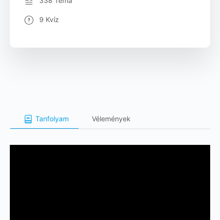
338 Téma
9 Kvíz
Tanfolyam
Vélemények