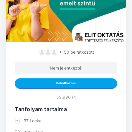
+150
beiratkozott
Nem jelentkeztél
Beiratkozom
59.990 Ft
Tanfolyam tartalma
37 Lecke