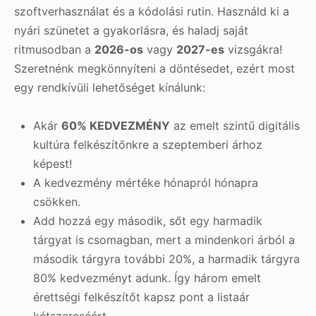
szoftverhasználat és a kódolási rutin. Használd ki a
nyári szünetet a gyakorlásra, és haladj saját
ritmusodban a
2026-os
vagy
2027-es
vizsgákra!
Szeretnénk megkönnyíteni a döntésedet, ezért most
egy rendkívüli lehetőséget kínálunk:
Akár
60% KEDVEZMÉNY
az emelt szintű digitális
kultúra felkészítőnkre a szeptemberi árhoz
képest!
A kedvezmény mértéke hónapról hónapra
csökken.
Add hozzá egy második, sőt egy harmadik
tárgyat is csomagban, mert a mindenkori árból a
második tárgyra további 20%, a harmadik tárgyra
80% kedvezményt adunk. Így három emelt
érettségi felkészítőt kapsz pont a listaár