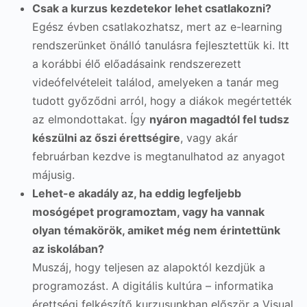
Csak a kurzus kezdetekor lehet csatlakozni?
Egész évben csatlakozhatsz, mert az e-learning
rendszerünket önálló tanulásra fejlesztettük ki. Itt
a korábbi élő előadásaink rendszerezett
videófelvételeit találod, amelyeken a tanár meg
tudott győződni arról, hogy a diákok megértették
az elmondottakat. Így
nyáron magadtól fel tudsz
készülni az őszi érettségire
, vagy akár
februárban kezdve is megtanulhatod az anyagot
májusig.
Lehet-e akadály az, ha eddig legfeljebb
mosógépet programoztam, vagy ha vannak
olyan témakörök, amiket még nem érintettünk
az iskolában?
Muszáj, hogy teljesen az alapoktól kezdjük a
programozást. A digitális kultúra – informatika
érettségi felkészítő kurzusunkban először a Visual