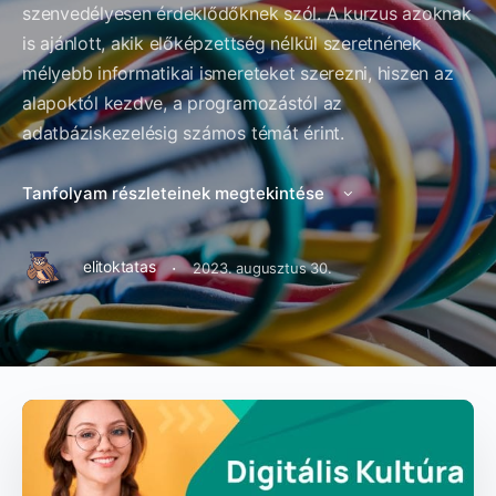
szenvedélyesen érdeklődőknek szól. A kurzus azoknak
is ajánlott, akik előképzettség nélkül szeretnének
mélyebb informatikai ismereteket szerezni, hiszen az
alapoktól kezdve, a programozástól az
adatbáziskezelésig számos témát érint.
Tanfolyam részleteinek megtekintése
·
elitoktatas
2023. augusztus 30.