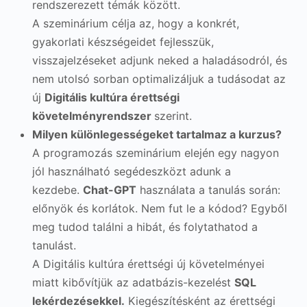
rendszerezett témák között.
A szeminárium célja az, hogy a konkrét,
gyakorlati készségeidet fejlesszük,
visszajelzéseket adjunk neked a haladásodról, és
nem utolsó sorban optimalizáljuk a tudásodat az
új
Digitális kultúra érettségi
követelményrendszer
szerint.
Milyen különlegességeket tartalmaz a kurzus?
A programozás szeminárium elején egy nagyon
jól használható segédeszközt adunk a
kezdebe.
Chat-GPT
használata a tanulás során:
előnyök és korlátok. Nem fut le a kódod? Egyből
meg tudod találni a hibát, és folytathatod a
tanulást.
A Digitális kultúra érettségi új követelményei
miatt kibővítjük az adatbázis-kezelést
SQL
lekérdezésekkel.
Kiegészítésként az érettségi