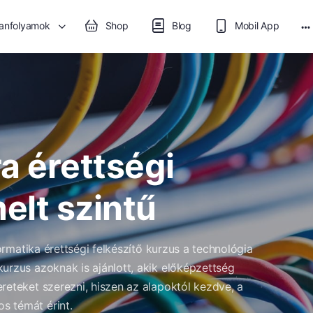
anfolyamok
Shop
Blog
Mobil App
M
op
ra érettségi
melt szintű
formatika érettségi felkészítő kurzus a technológia
urzus azoknak is ajánlott, akik előképzettség
reteket szerezni, hiszen az alapoktól kezdve, a
s témát érint.