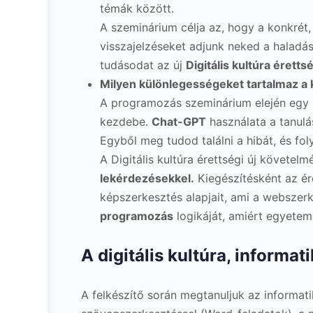
témák között.
A szeminárium célja az, hogy a konkrét,
visszajelzéseket adjunk neked a haladás
tudásodat az új
Digitális kultúra éret
Milyen különlegességeket tartalmaz a
A programozás szeminárium elején egy 
kezdebe.
Chat-GPT
használata a tanulá
Egyből meg tudod találni a hibát, és fol
A Digitális kultúra érettségi új követel
lekérdezésekkel.
Kiegészítésként az ér
képszerkesztés alapjait, ami a webszer
programozás
logikáját, amiért egyetem
A digitális kultúra, informati
A felkészítő során megtanuljuk az informatik