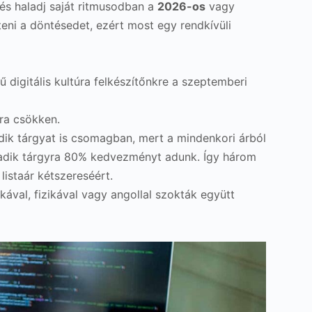
 és haladj saját ritmusodban a
2026-os
vagy
ni a döntésedet, ezért most egy rendkívüli
ű digitális kultúra felkészítőnkre a szeptemberi
ra csökken.
ik tárgyat is csomagban, mert a mindenkori árból
adik tárgyra 80% kedvezményt adunk. Így három
listaár kétszereséért.
kával, fizikával vagy angollal szokták együtt