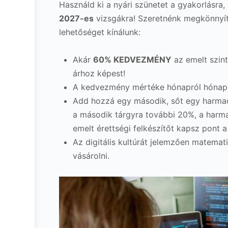
Használd ki a nyári szünetet a gyakorlásra,
2027-es
vizsgákra! Szeretnénk megkönnyíte
lehetőséget kínálunk:
Akár
60% KEDVEZMÉNY
az emelt szint
árhoz képest!
A kedvezmény mértéke hónapról hónap
Add hozzá egy második, sőt egy harmad
a második tárgyra további 20%, a harm
emelt érettségi felkészítőt kapsz pont a 
Az digitális kultúrát jelemzően matemati
vásárolni.