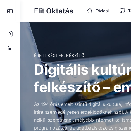
Toggle
Elit Oktatás
Főoldal
T
Side
Panel
ÉRETTSÉGI FELKÉSZÍTŐ
Digitális kultú
felkészítő – e
Az 194 órás emelt szintű digitális kultúra, in
iránt szenvedélyesen érdeklődőknek szól. A k
nélkül szeretnének mélyebb informatikai isme
programozástól az adatbáziskezelésig számo