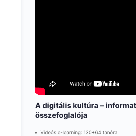
A digitális kultúra – informa
összefoglalója
Videós e-learning: 130+64 tanóra