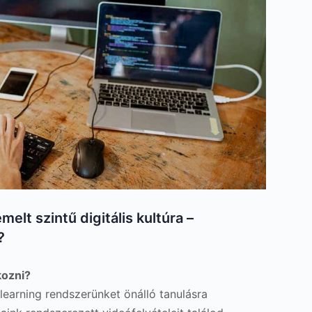
elt szintű digitális kultúra –
?
kozni?
learning rendszerünket önálló tanulásra