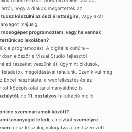
saink rendszerezett videófelvételeit találod,
arról, hogy a diákok megértették az
 tudsz készülni az őszi érettségire
, vagy akár
 anyagot májusig.
ebb mosógépet programoztam, vagy ha vannak
tettünk az iskolában?
ük a programozást. A digitális kultúra –
nkban először a Visual Studio fejlesztői
leti részeket veszünk át, úgymint ciklusok,
i feladatok megoldásával tanulunk. Ezen kívül még
 Excel használata, a webfejlesztés és az
nkat középiskolai tanulmányaidhoz is
ztálytól
, de
11. osztályos
fakultáció mellé
ő online szemináriumok között?
iumi tananyagot lefedi
, amelyből
személyre
gesen
tudsz készülni, válogatva a rendszerezett