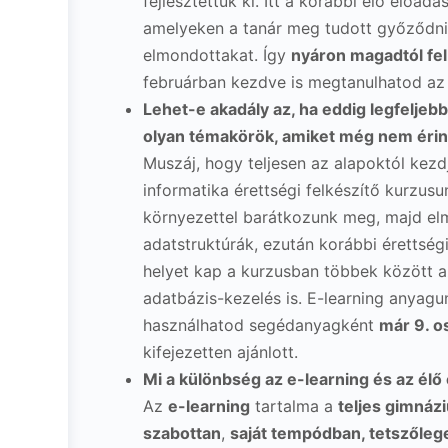
fejlesztettük ki. Itt a korábbi élő előadá
amelyeken a tanár meg tudott győződni 
elmondottakat. Így
nyáron magadtól fel
februárban kezdve is megtanulhatod az
Lehet-e akadály az, ha eddig legfelj
olyan témakörök, amiket még nem érin
Muszáj, hogy teljesen az alapoktól kezdj
informatika érettségi felkészítő kurzusu
környezettel barátkozunk meg, majd elmé
adatstruktúrák, ezután korábbi érettség
helyet kap a kurzusban többek között az
adatbázis-kezelés is. E-learning anyagu
használhatod segédanyagként
már 9. os
kifejezetten ajánlott.
Mi a különbség az e-learning és az él
Az
e-learning
tartalma a
teljes gimnáz
szabottan
,
saját tempódban, tetszőle