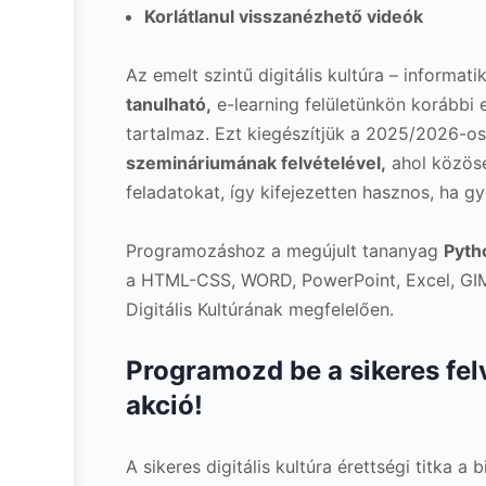
Korlátlanul visszanézhető videók
Az emelt szintű digitális kultúra – informati
tanulható,
e-learning felületünkön korábbi
tartalmaz. Ezt kiegészítjük a 2025/2026-o
szemináriumának felvételével,
ahol közöse
feladatokat, így kifejezetten hasznos, ha gy
Programozáshoz a megújult tananyag
Pyth
a HTML-CSS, WORD, PowerPoint, Excel, GIM
Digitális Kultúrának megfelelően.
Programozd be a sikeres felvé
akció!
A sikeres digitális kultúra érettségi titka a 