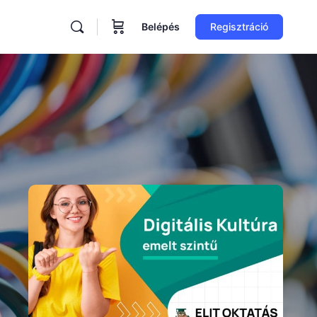
Belépés
Regisztráció
ore
tions