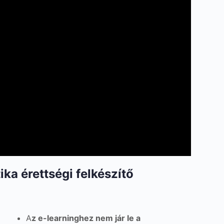
tika érettségi felkészítő
A
z e-learninghez nem jár le a