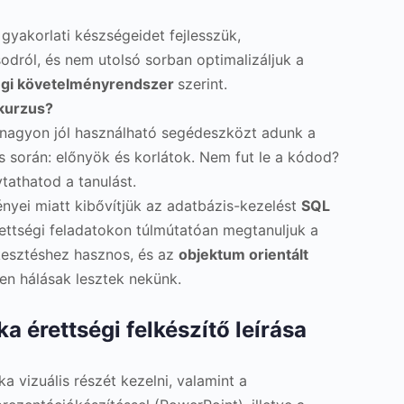
 gyakorlati készségeidet fejlesszük,
odról, és nem utolsó sorban optimalizáljuk a
tségi követelményrendszer
szerint.
 kurzus?
nagyon jól használható segédeszközt adunk a
s során: előnyök és korlátok. Nem fut le a kódod?
ytathatod a tanulást.
ményei miatt kibővítjük az adatbázis-kezelést
SQL
ettségi feladatokon túlmútatóan megtanuljuk a
kesztéshez hasznos, és az
objektum orientált
en hálásak lesztek nekünk.
ka érettségi felkészítő leírása
a vizuális részét kezelni, valamint a