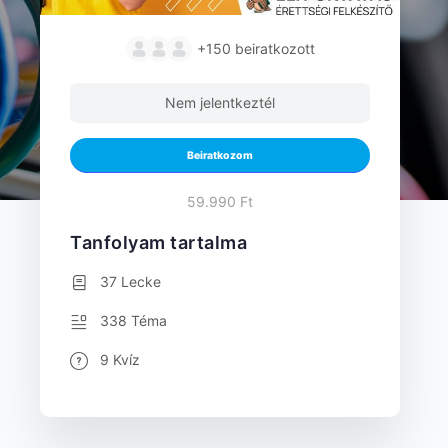
+150
beiratkozott
Nem jelentkeztél
Beiratkozom
59.990 Ft
Tanfolyam tartalma
37 Lecke
338 Téma
9 Kvíz