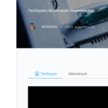
Tanfolyam részleteinek megtekintése
·
elitoktatas
2023. augusztus 30.
Tanfolyam
Vélemények