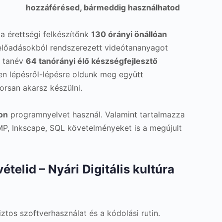
hozzáférésed, bármeddig használhatod
ka érettségi felkészítőnk
130 órányi önállóan
 előadásokból rendszerezett videótananyagot
s tanév
64 tanórányi élő készségfejlesztő
n lépésről-lépésre oldunk meg együtt
orsan akarsz készülni.
on
programnyelvet használ. Valamint tartalmazza
P, Inkscape, SQL követelményeket is a megújult
telid – Nyári Digitális kultúra
biztos szoftverhasználat és a kódolási rutin.