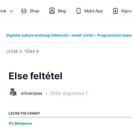
mok
Shop
Blog
Mobil App
Kapcs
Digitális kultúra érettségi felkészítő – emelt szintű
Programozási alap
LECKE 2, TÉMA 8
Else feltétel
elitoktatas
2026. augusztus 7.
LECKE FOLYAMAT
0% Befejezve