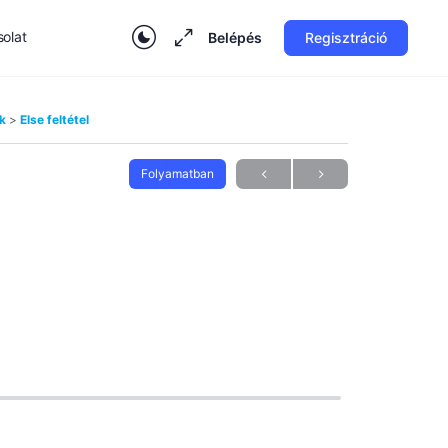
olat
Belépés
Regisztráció
ok
Else feltétel
Folyamatban