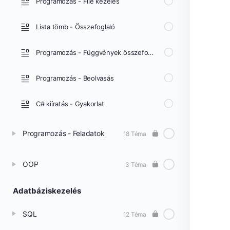
Programozás - File kezelés
Lista tömb - Összefoglaló
Programozás - Függvények összefoglaló
Programozás - Beolvasás
C# kiíratás - Gyakorlat
Programozás - Feladatok
18 Téma
OOP
3 Téma
Adatbáziskezelés
SQL
12 Téma