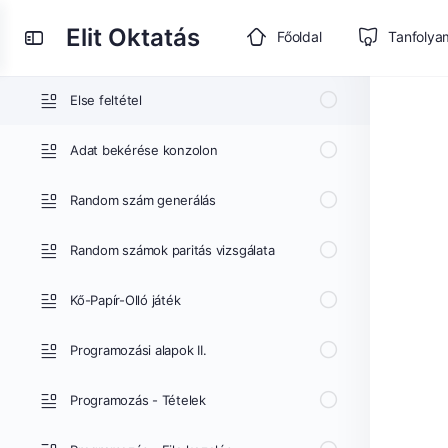
Alapvető ciklus
Elit Oktatás
Toggle
Főoldal
Tanfolya
Páros számok kiírása
Side
Panel
Else feltétel
Adat bekérése konzolon
Random szám generálás
Random számok paritás vizsgálata
Kő-Papír-Olló játék
Programozási alapok II.
Programozás - Tételek