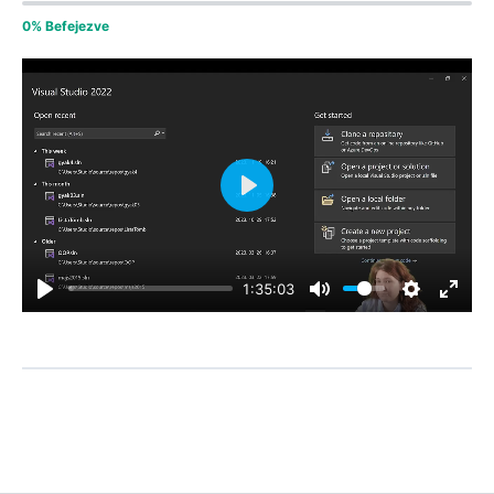
0% Befejezve
Play
1:35:03