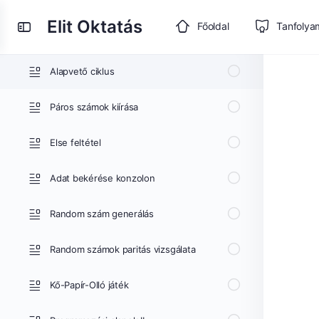
Változó típusok
Elit Oktatás
Toggle
Főoldal
Tanfolya
Alapszintű műveletek
Side
Panel
Alapvető ciklus
Páros számok kiírása
Else feltétel
Adat bekérése konzolon
Random szám generálás
Random számok paritás vizsgálata
Kő-Papír-Olló játék