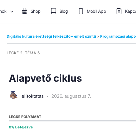
mok
Shop
Blog
Mobil App
Kapcs
Digitális kultúra érettségi felkészítő – emelt szintű
Programozási alap
LECKE 2, TÉMA 6
Alapvető ciklus
elitoktatas
2026. augusztus 7.
LECKE FOLYAMAT
0% Befejezve