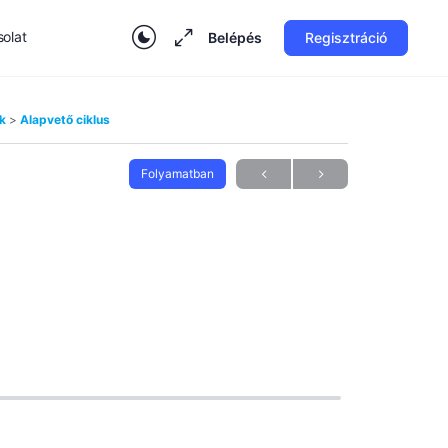
olat
Belépés
Regisztráció
ok
Alapvető ciklus
Folyamatban