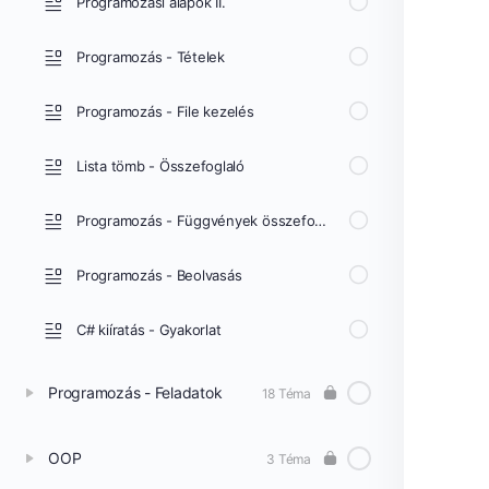
Programozási alapok II.
Programozás - Tételek
Programozás - File kezelés
Lista tömb - Összefoglaló
Programozás - Függvények összefoglaló
Programozás - Beolvasás
C# kiíratás - Gyakorlat
Programozás - Feladatok
18 Téma
OOP
3 Téma