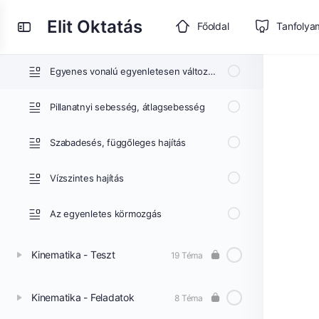
Pálya, út és az elmozdulás fogalma
Elit Oktatás
Toggle
Főoldal
Tanfolya
Egyenes vonalú egyenletes mozgás
Side
Panel
Egyenes vonalú egyenletesen változó mozgás
Pillanatnyi sebesség, átlagsebesség
Szabadesés, függőleges hajítás
Vízszintes hajítás
Az egyenletes körmozgás
Kinematika - Teszt
19 Téma
Kinematika - Feladatok
8 Téma