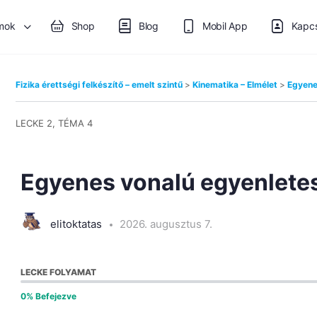
mok
Shop
Blog
Mobil App
Kapcs
Fizika érettségi felkészítő – emelt szintű
Kinematika – Elmélet
Egyene
LECKE 2, TÉMA 4
Egyenes vonalú egyenlete
elitoktatas
2026. augusztus 7.
LECKE FOLYAMAT
0% Befejezve