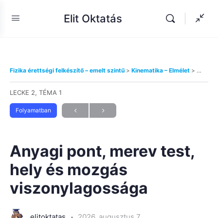
Elit Oktatás
Fizika érettségi felkészítő – emelt szintű
Kinematika – Elmélet
Anyagi 
LECKE 2, TÉMA 1
Folyamatban
Anyagi pont, merev test,
hely és mozgás
viszonylagossága
elitoktatas
2026. augusztus 7.