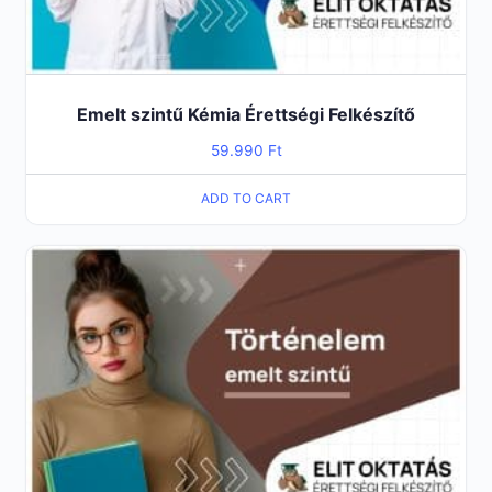
Emelt szintű Kémia Érettségi Felkészítő
59.990
Ft
ADD TO CART