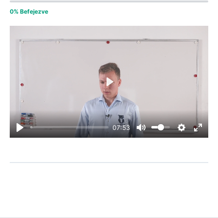
0% Befejezve
Play
07:53