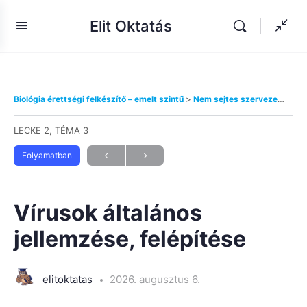
Elit Oktatás
Biológia érettségi felkészítő – emelt szintű
Nem sejtes szervezetek
V
LECKE 2, TÉMA 3
Folyamatban
Vírusok általános
jellemzése, felépítése
elitoktatas
2026. augusztus 6.