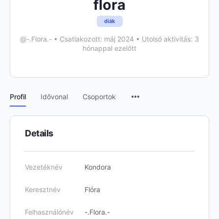
flora
diák
@-.Flora.-
•
Csatlakozott: máj 2024
•
Utolsó aktivitás: 3
hónappal ezelőtt
Menu
Profil
Idővonal
Csoportok
Items
Details
Vezetéknév
Kondora
Keresztnév
Flóra
Felhasználónév
-.Flora.-