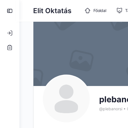
Toggle
Elit Oktatás
Főoldal
T
Side
Panel
pleban
@plebanorsi
•
C