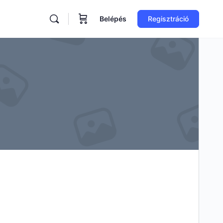
Belépés
Regisztráció
ore
tions