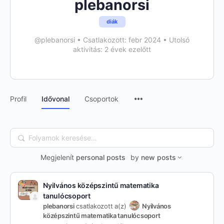
plebanorsi
diák
@plebanorsi
•
Csatlakozott: febr 2024
•
Utolsó
aktivitás: 2 évek ezelőtt
Menu
Profil
Idővonal
Csoportok
Items
Folyamok
keresése…
Megjelenít
personal posts
by
new posts
Nyilvános középszintű matematika
tanulócsoport
plebanorsi
csatlakozott a(z)
Nyilvános
középszintű matematika tanulócsoport