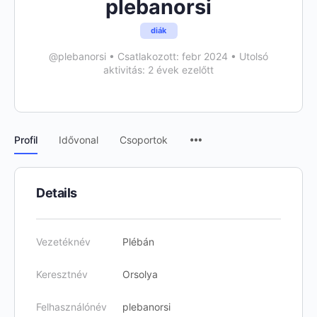
plebanorsi
diák
@plebanorsi
•
Csatlakozott: febr 2024
•
Utolsó
aktivitás: 2 évek ezelőtt
Menu
Profil
Idővonal
Csoportok
Items
Details
Vezetéknév
Plébán
Keresztnév
Orsolya
Felhasználónév
plebanorsi