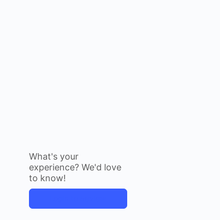
What's your
experience? We'd love
to know!
Login to Review