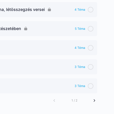
a, létösszegzés versei
4 Téma
ltészetében
5 Téma
4 Téma
3 Téma
3 Téma
1 / 2