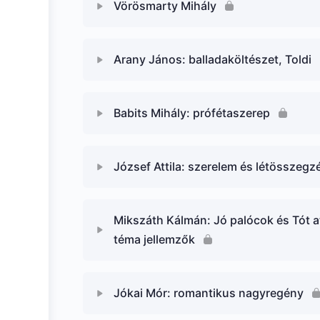
Vörösmarty Mihály
Arany János: balladaköltészet, Toldi
Babits Mihály: prófétaszerep
József Attila: szerelem és létösszegz
Mikszáth Kálmán: Jó palócok és Tót at
téma jellemzők
Jókai Mór: romantikus nagyregény