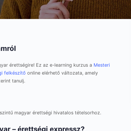
amról
yar érettségire! Ez az e-learning kurzus a
Mesteri
i felkészítő
online elérhető változata, amely
rint tanulj.
szintű magyar érettségi hivatalos tételsorhoz.
yar – érettségi expressz?