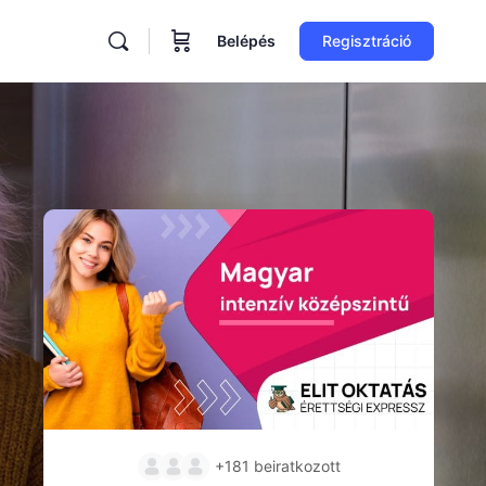
Belépés
Regisztráció
ore
tions
+181
beiratkozott