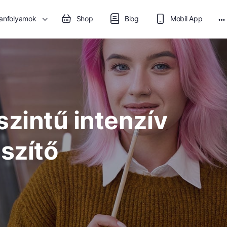
anfolyamok
Shop
Blog
Mobil App
M
op
zintű intenzív
észítő