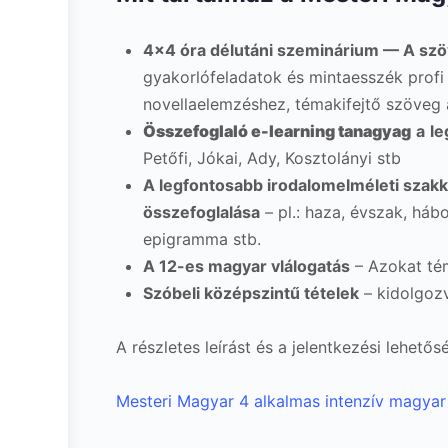
4×4 óra délutáni szeminárium — A szö
gyakorlófeladatok és mintaesszék profi
novellaelemzéshez, témakifejtő szöveg 
Összefoglaló e-learning tanagyag
a
le
Petőfi, Jókai, Ady, Kosztolányi stb
A legfontosabb irodalomelméleti szak
összefoglalása
– pl.: haza, évszak, háb
epigramma stb.
A 12-es magyar vlálogatás
– Azokat tém
Szóbeli középszintű tételek
– kidolgozv
A részletes leírást és a jelentkezési lehető
Mesteri Magyar 4 alkalmas intenzív magyar 