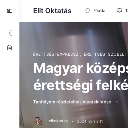
Toggle
Elit Oktatás
Főoldal
T
Side
Panel
ÉRETTSÉGI EXPRESSZ
,
ÉRETTSÉGI SZÓBELI
Magyar középs
érettségi felk
Tanfolyam részleteinek megtekintése
·
elitoktatas
2024. április 11.