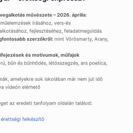
vegalkotás művészete – 2026. április
:
 műelemzések írásához, vers-és
alkotásához, fejlesztéséhez, feladatmegoldás
gfontosabb szerzőkről:
mint Vörösmarty, Arany,
kifejezések és motívumok, műfajok
orú, bűn és bűnhődés, létösszegzés, ars poetica,
ák, amelyekre sok iskolában már nem jut idő
a videón elérhető
séget az eredeti tanfolyam oldalán találod:
érettségi felkészítő