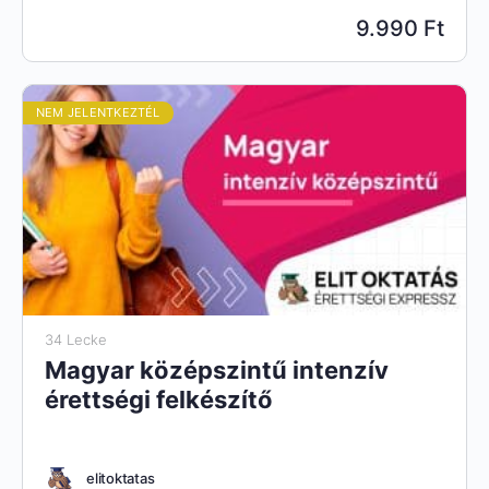
9.990 Ft
NEM JELENTKEZTÉL
34 Lecke
Magyar középszintű intenzív
érettségi felkészítő
elitoktatas