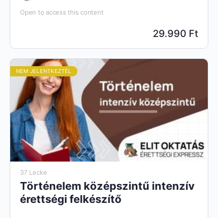
Open to access this content
29.990 Ft
NEM JELENTKEZTÉL
37 Lecke
Történelem középszintű intenzív
érettségi felkészítő