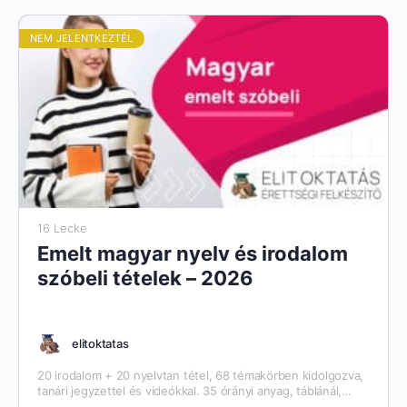
NEM JELENTKEZTÉL
16 Lecke
Emelt magyar nyelv és irodalom
szóbeli tételek – 2026
elitoktatas
20 irodalom + 20 nyelvtan tétel, 68 témakörben kidolgozva,
tanári jegyzettel és videókkal. 35 órányi anyag, táblánál,
profi kamerával rögzítve.