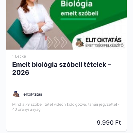
1 Lecke
Emelt biológia szóbeli tételek –
2026
elitoktatas
Mind a 79 szóbeli tétel videón kidolgozva, tanári jegyzettel -
40 órányi anyag.
9.990 Ft